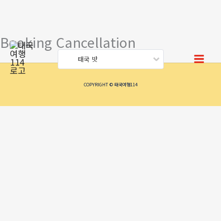
Booking Cancellation
콘
텐
태국 밧
츠
로
COPYRIGHT © 태국여행114
건
너
뛰
기