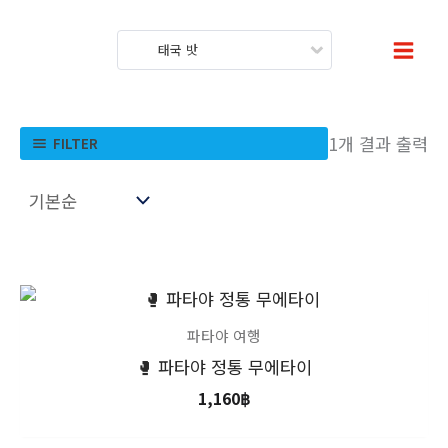
콘
텐
태국 밧
츠
로
건
1개 결과 출력
FILTER
너
뛰
기
파타야 여행
🥊 파타야 정통 무에타이
1,160
฿