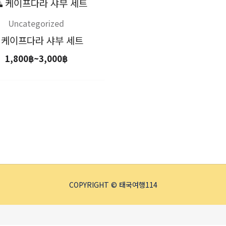
가
격
범
Uncategorized
위:
 케이프다라 샤부 세트
1,800฿~3,000฿
1,800
฿
~
3,000
฿
COPYRIGHT © 태국여행114