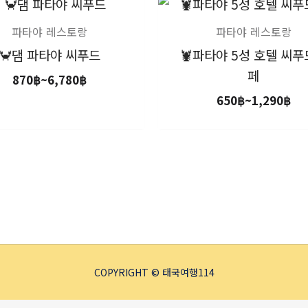
가
가
격
격
범
범
파타야 레스토랑
파타야 레스토랑
위:
위:
🦀댐 파타야 씨푸드
🦞파타야 5성 호텔 씨
870฿~6,780฿
65
페
870
฿
~
6,780
฿
650
฿
~
1,290
฿
COPYRIGHT © 태국여행114