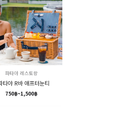
위:
750฿~1,500฿
파타야 레스토랑
️파타야 R바 애프터눈티
750
฿
~
1,500
฿