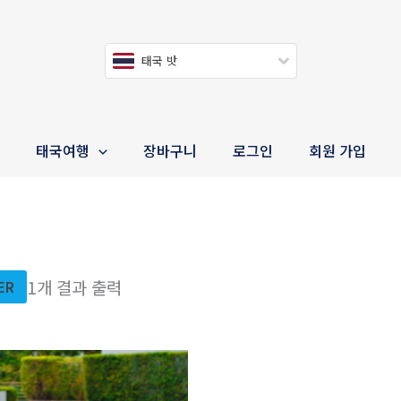
태국 밧
e
태국여행
장바구니
로그인
회원 가입
1개 결과 출력
TER
가
격
범