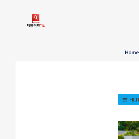
콘
텐
츠
로
건
너
Hom
뛰
기
FIL