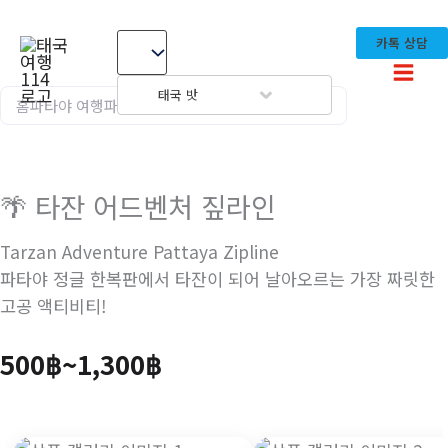
콘
텐
카톡 상담
츠
로
태국 밧
홈
파타야 여행
파타야 티켓
🌴 타잔 어드벤처 짚라인
건
너
뛰
🌴 타잔 어드벤처 짚라인
기
Tarzan Adventure Pattaya Zipline
파타야 정글 한복판에서 타잔이 되어 날아오르는 가장 짜릿한
고공 액티비티!
가
500
฿
~
1,300
฿
격
범
위: