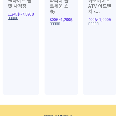
🔫라이트 불
파타야 콜
카오키여우
1,245฿~7,895฿
800฿~1,200฿
40
렛 사격장
로세움 쇼
ATV 어드벤
🎭
처 🏎️
1,245
฿
~
7,895
฿
800
฿
~
1,200
฿
400
฿
~
1,000
฿
5
중
5
5
에
중
중
서
에
에
0
서
서
로
0
0
평
로
로
가
평
평
됨
가
가
됨
됨
COPYRIGHT © 태국여행114