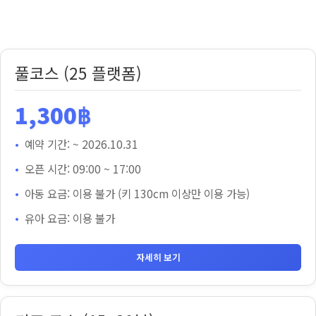
🌴
풀코스 (25 플랫폼)
타
잔
1,300฿
어
드
예약 기간: ~ 2026.10.31
벤
오픈 시간: 09:00 ~ 17:00
처
짚
아동 요금: 이용 불가 (키 130cm 이상만 이용 가능)
라
유아 요금: 이용 불가
인
수
자세히 보기
량