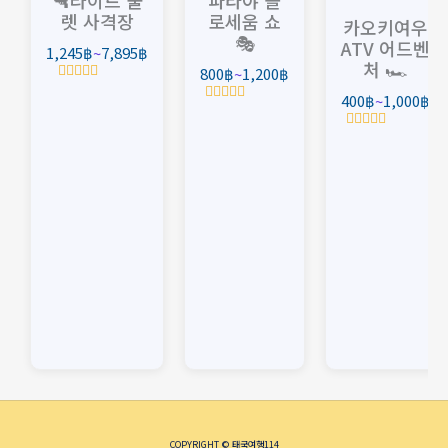
🔫라이트 불
파타야 콜
1,245฿~7,895฿
800฿~1,200฿
40
렛 사격장
로세움 쇼
카오키여우
🎭
ATV 어드벤
1,245
฿
~
7,895
฿
처 🏎️
800
฿
~
1,200
฿
5
400
฿
~
1,000
฿
중
5
에
중
서
5
에
0
중
서
로
에
0
평
서
로
가
0
평
됨
로
가
평
됨
가
됨
COPYRIGHT © 태국여행114