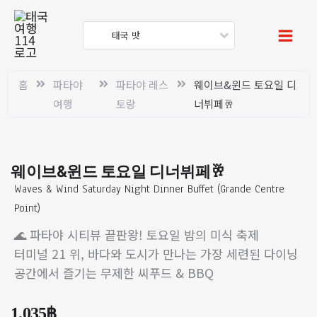
콘
텐
태국 밧
츠
로
건
홈
파타야
파타야 레스
웨이브&윈드 토요일 디
너
여행
토랑
너뷔페🥂
뛰
기
웨이브&윈드 토요일 디너뷔페🥂
Waves & Wind Saturday Night Dinner Buffet (Grande Centre
Point)
🌊 파타야 시티뷰 끝판왕! 토요일 밤의 미식 축제
터미널 21 위, 바다와 도시가 만나는 가장 세련된 다이닝
공간에서 즐기는 무제한 씨푸드 & BBQ
1,035
฿