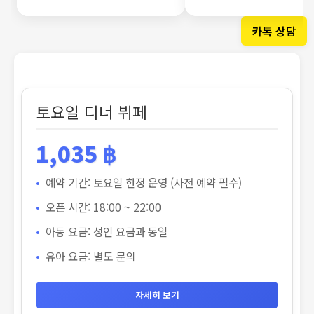
카톡 상담
웨
이
브
토요일 디너 뷔페
&
윈
1,035 ฿
드
토
예약 기간: 토요일 한정 운영 (사전 예약 필수)
요
오픈 시간: 18:00 ~ 22:00
일
아동 요금: 성인 요금과 동일
디
유아 요금: 별도 문의
너
뷔
페
자세히 보기