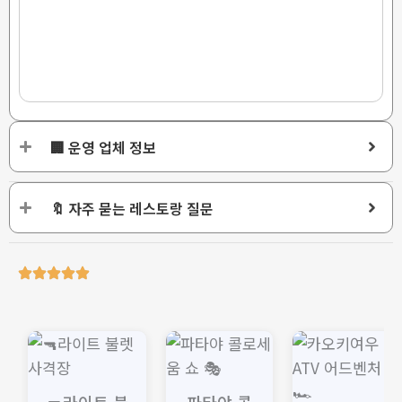
🏢 운영 업체 정보
🔖 자주 묻는 레스토랑 질문
가
가
가
격
격
격
범
범
범
위:
위:
위: