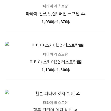
격
범
파타야 레스토랑
위:
파타야 선셋 맛집! 버진 루프탑 🌅
1,030฿~1,370฿
1,030
฿
~
1,370
฿
가
격
범
파타야 레스토랑
위:
파타야 스카이32 레스토랑🌃
1,130฿~1,500฿
1,130
฿
~
1,500
฿
가
격
범
파타야 레스토랑
위:
힐튼 파타야 엣지 뷔페 🌊