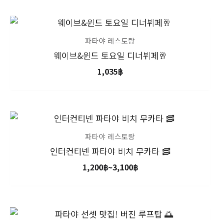
파타야 레스토랑
웨이브&윈드 토요일 디너뷔페🥂
1,035
฿
가
격
범
파타야 레스토랑
위:
인터컨티넨 파타야 비치 무카타 🥓
1,200฿~3,100฿
1,200
฿
~
3,100
฿
가