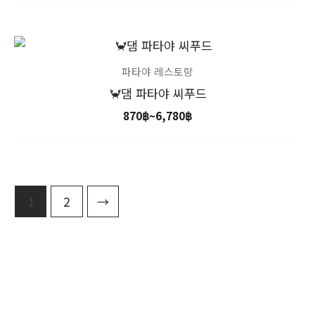
가
격
범
파타야 레스토랑
위:
🦀댐 파타야 씨푸드
870฿~6,780฿
870
฿
~
6,780
฿
1
2
→