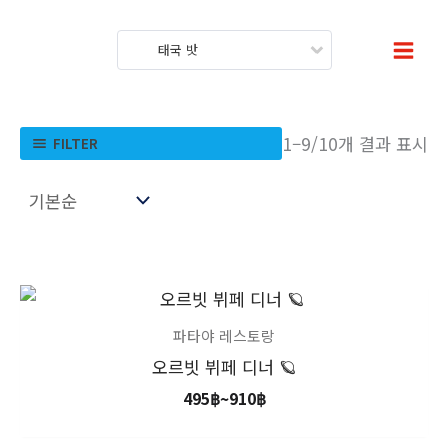
콘
텐
태국 밧
츠
로
건
1–9/10개 결과 표시
FILTER
너
뛰
기
가
격
범
파타야 레스토랑
위:
오르빗 뷔페 디너 🪐
495฿~910฿
495
฿
~
910
฿