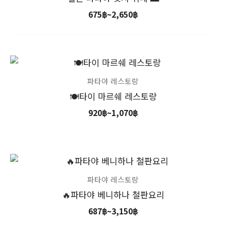
675฿~2,650฿
675
฿
~
2,650
฿
가
격
범
파타야 레스토랑
위:
🍽️타이 마르쉐 레스토랑
920฿~1,070฿
920
฿
~
1,070
฿
가
격
범
파타야 레스토랑
위:
🔥파타야 베니하나 철판요리
687฿~3,150฿
687
฿
~
3,150
฿