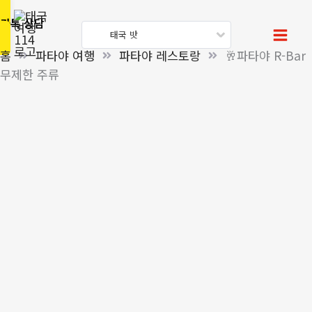
콘
🥂
카톡 상담
텐
파
태국 밧
츠
타
홈
파타야 여행
파타야 레스토랑
🥂파타야 R-Bar
로
야
무제한 주류
건
R-
너
Bar
뛰
무
기
제
한
주
류
수
량