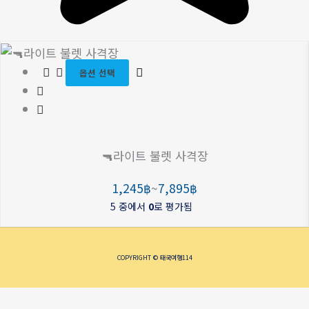
여
가
러
격
옵션 선택
상
범
품
위:
옵
1,245฿~7,895฿
션
🔫라이트 불렛 사격장
이
이
1,245
฿
~
7,895
฿
상
5 중에서
0
로 평가됨
품
에
있
COPYRIGHT © 태국여행114
습
니