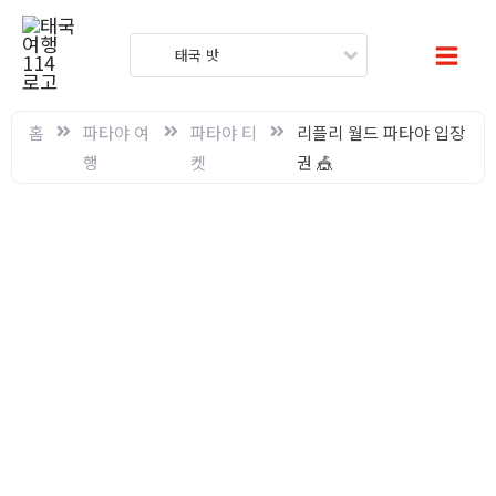
콘
텐
태국 밧
츠
로
건
홈
파타야 여
파타야 티
리플리 월드 파타야 입장
너
행
켓
권 🎪
뛰
기