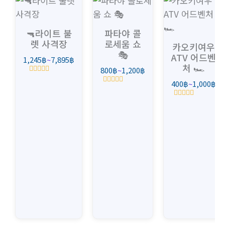
격
격
격
범
범
범
위:
위:
위:
🔫라이트 불
파타야 콜
1,245฿~7,895฿
800฿~1,200฿
40
렛 사격장
로세움 쇼
카오키여우
🎭
ATV 어드벤
1,245
฿
~
7,895
฿
처 🏎️
800
฿
~
1,200
฿
5
400
฿
~
1,000
฿
중
5
에
중
서
5
에
0
중
서
로
에
0
평
서
로
가
0
평
됨
로
가
평
됨
가
됨