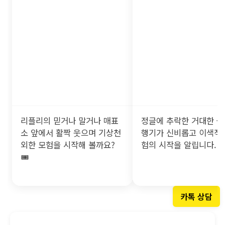
190฿~1,760฿
리플리의 믿거나 말거나 매표
정글에 추락한 거대한 붉
소 앞에서 활짝 웃으며 기상천
행기가 신비롭고 이색적
외한 모험을 시작해 볼까요?
험의 시작을 알립니다. ✈
🎟️
카톡 상담
리