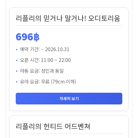
플
리
리플리의 믿거나 말거나! 오디토리움
월
드
696฿
파
타
예약 기간: ~ 2026.10.31
야
오픈 시간: 11:00 ~ 22:00
입
아동 요금: 성인과 동일
장
유아 요금: 무료 (79cm 이하)
권
🎪
수
자세히 보기
량
리플리의 헌티드 어드벤쳐